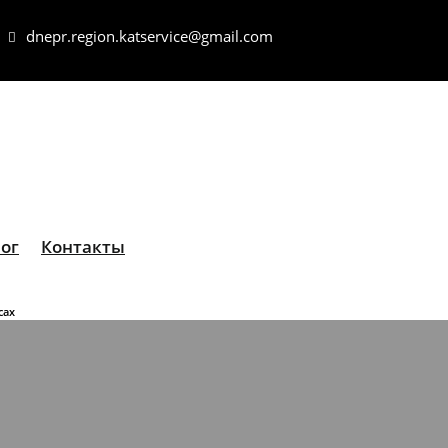
dnepr.region.katservice@gmail.com
ог
Контакты
сах