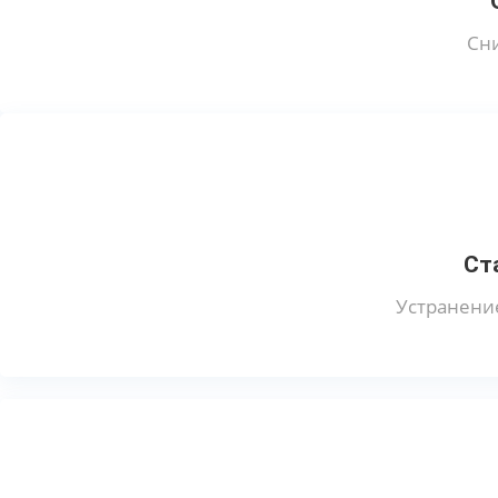
Сни
Ст
Устранени