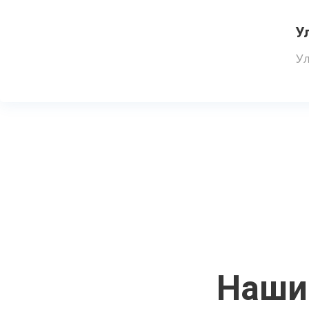
У
Ул
Наши 