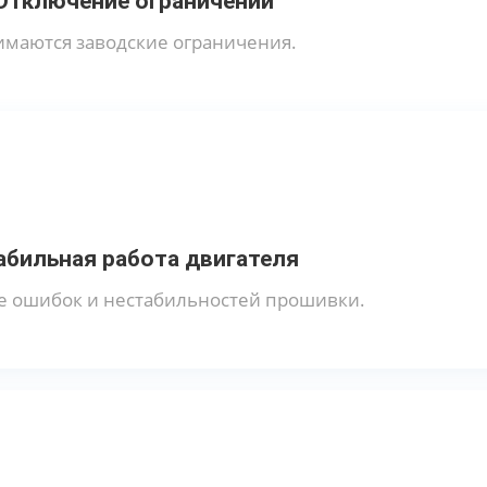
Отключение ограничений
маются заводские ограничения.
абильная работа двигателя
е ошибок и нестабильностей прошивки.