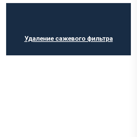
Ремонт выпускного коллектора
Прошивка ЕВРО-2
Замена лямбда зонда
Замена резонатора
Установка обманки на катализатор
Удаление сажевого фильтра