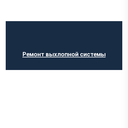
Установка Downpipe
Попкорн тюнинг (отстрелы выхлопа)
Изготовление выхлопных систем на
заказ
Установка прямоточного выхлопа
Установка электронных заслонок
Ремонт выхлопной системы