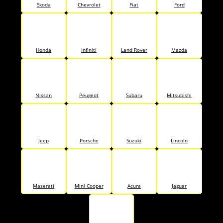
Skoda
Chevrolet
Fiat
Ford
Honda
Infiniti
Land Rover
Mazda
Nissan
Peugeot
Subaru
Mitsubishi
Jeep
Porsche
Suzuki
Lincoln
Maserati
Mini Cooper
Acura
Jaguar