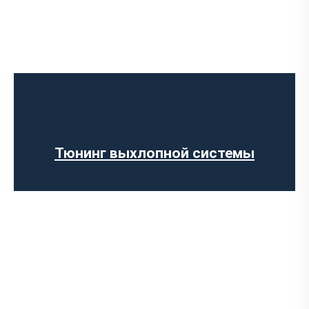
Чип-тюнинг авто
Программирование ЭБУ
Отключение клапана EGR
Отключение AdBlue
Отключение сажевого фильтра
Тюнинг выхлопной системы