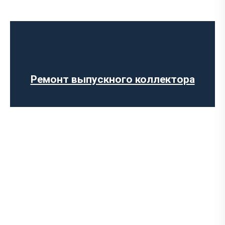
Диагностика выхлопной системы
Установка выхлопной системы
Установка глушителя
Ремонт глушителя
Замена гофры глушителя
Ремонт выпускного коллектора