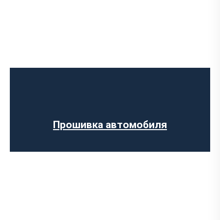
Программное отключение ограничения
скорости
Регенерации сажевого фильтра
Программное отключение вихревых
заслонок
Программное отключение датчика NOX
Прошивка автомобиля
Компьютерная диагностика авто