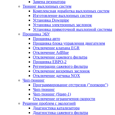
Замена резонатора
Тюнинг выхлопных систем
Комплексная доработка выхлопных систем
Изготовление выхлопных систем
Установка Downpipe
Установка электронных заслонок
Установка прямоточной выхлопной системы
Прошивка ЭБУ
Прошивка авто
Прошивка блока управления двигателем
Отключение клапана EGR
Отключение AdBlue
Отключение сажевого фильтра
Прошивка ЕВРО-2
Регенерации сажевого фильтра
Отключение вихревых заслонок
Отключение датчика NOX
Чип-тюнинг
Программирование отстрелов ("попкорн")
Чип-тюнинг
Чип-тюнинг (Stage-1)
Отключение ограничения скорости
Решение проблем с экологией
Диагностика катализатора
Диагностика сажевого фильтра