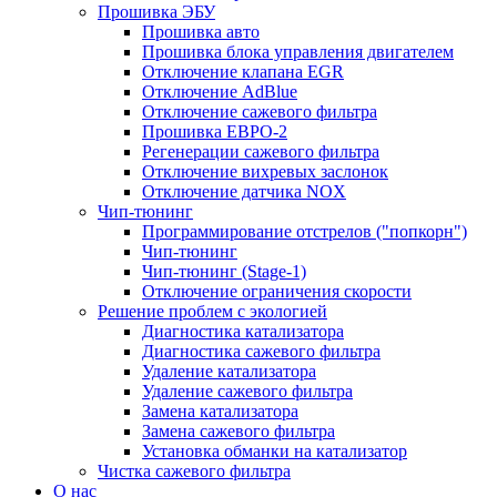
Прошивка ЭБУ
Прошивка авто
Прошивка блока управления двигателем
Отключение клапана EGR
Отключение AdBlue
Отключение сажевого фильтра
Прошивка ЕВРО-2
Регенерации сажевого фильтра
Отключение вихревых заслонок
Отключение датчика NOX
Чип-тюнинг
Программирование отстрелов ("попкорн")
Чип-тюнинг
Чип-тюнинг (Stage-1)
Отключение ограничения скорости
Решение проблем с экологией
Диагностика катализатора
Диагностика сажевого фильтра
Удаление катализатора
Удаление сажевого фильтра
Замена катализатора
Замена сажевого фильтра
Установка обманки на катализатор
Чистка сажевого фильтра
О нас