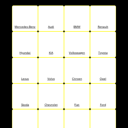
Mercedes-Benz
Audi
BMW
Renault
Hyundai
KIA
Volkswagen
Toyota
Lexus
Volvo
Citroen
Opel
Skoda
Chevrolet
Fiat
Ford