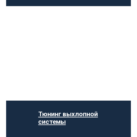
Чип-тюнинг авто
Программирование ЭБУ
Отключение клапана EGR
Отключение AdBlue
Тюнинг выхлопной
Отключение сажевого фильтра
системы