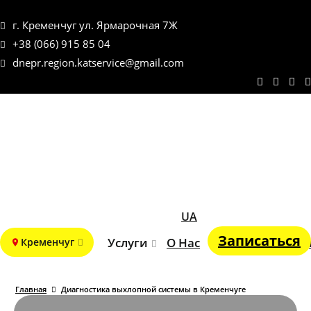
г. Кременчуг ул. Ярмарочная 7Ж
+38 (066) 915 85 04
dnepr.region.katservice@gmail.com
UA
Записаться
Услуги
О Нас
Портфолио
Бло
Кременчуг
Главная
Диагностика выхлопной системы в Кременчуге