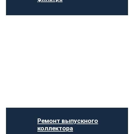
Ремонт выхлопной системы
Установка выхлопной системы
Ремонт глушителя
Установка глушителя
Ремонт выпускного
Замена гофры глушителя
коллектора