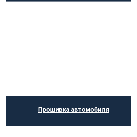
Программное отключение ограничения
скорости
Регенерации сажевого фильтра
Программное отключение вихревых
заслонок
Программное отключение датчика NOX
Прошивка автомобиля
Компьютерная диагностика авто