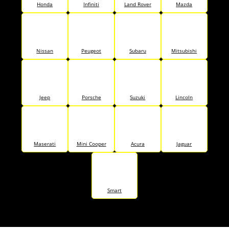
Honda
Infiniti
Land Rover
Mazda
Nissan
Peugeot
Subaru
Mitsubishi
Jeep
Porsche
Suzuki
Lincoln
Maserati
Mini Cooper
Acura
Jaguar
Smart