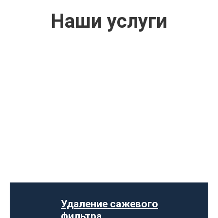
Наши услуги
ул. Ложешникова 3А
Ремонт выпускного коллектора
Замена выпускного коллектора
Замена лямбда зонда
Замена резонатора
Удаление сажевого
Установка обманки на катализатор
фильтра