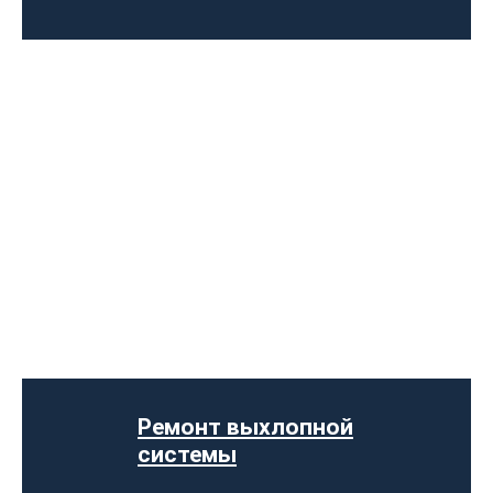
Установка Downpipe
Попкорн тюнинг (отстрелы выхлопа)
Изготовление выхлопных систем на
заказ
Установка прямоточного выхлопа
Ремонт выхлопной
Установка электронных заслонок
системы