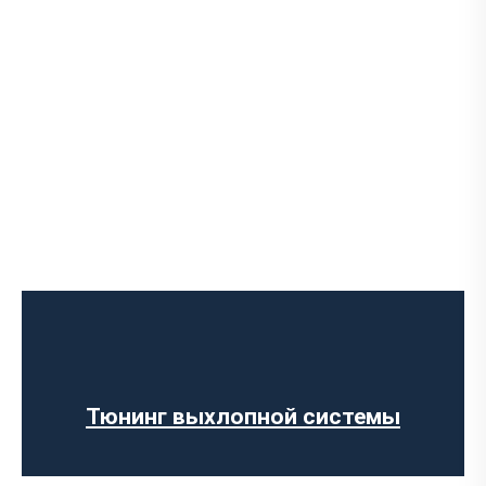
Чип-тюнинг авто
Программирование ЭБУ
Отключение клапана EGR
Отключение AdBlue
Отключение сажевого фильтра
Тюнинг выхлопной системы