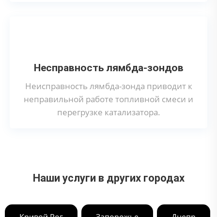
Несправность лямбда-зондов
Неисправность лямбда-зонда приводит к
неправильной работе топливной смеси и
перегрузке катализатора.
Наши услуги в других городах
,
,
,
Кривой Рог
Запорожье
Днепр