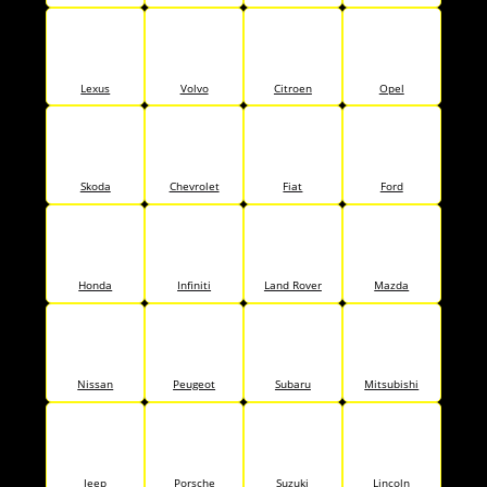
Lexus
Volvo
Citroen
Opel
Skoda
Chevrolet
Fiat
Ford
Honda
Infiniti
Land Rover
Mazda
Nissan
Peugeot
Subaru
Mitsubishi
Jeep
Porsche
Suzuki
Lincoln