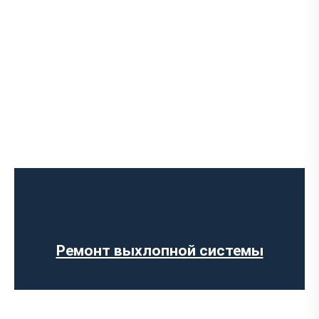
Установка Downpipe
Попкорн тюнинг (отстрелы выхлопа)
Изготовление выхлопных систем на
заказ
Установка прямоточного выхлопа
Установка электронных заслонок
Ремонт выхлопной системы