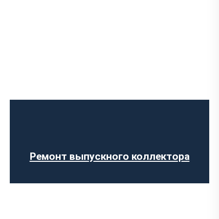
Диагностика выхлопной системы
Установка выхлопной системы
Ремонт глушителя
Установка глушителя
Замена гофры глушителя
Ремонт выпускного коллектора