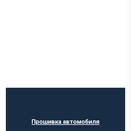
Программное отключение ограничения
скорости
Регенерации сажевого фильтра
Программное отключение вихревых
заслонок
Программное отключение датчика NOX
Прошивка автомобиля
Компьютерная диагностика авто