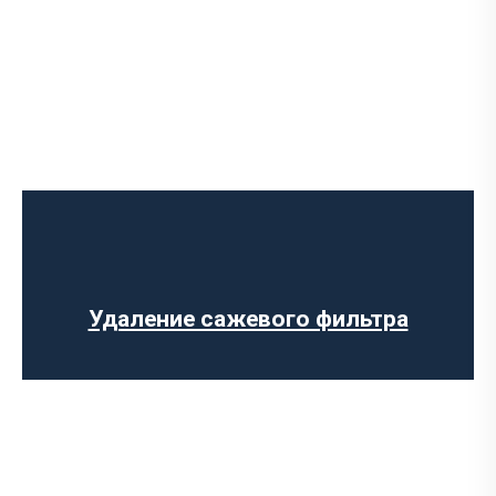
Ремонт выпускного коллектора
Замена выпускного коллектора
Замена лямбда зонда
Замена резонатора
Установка обманки на катализатор
Удаление сажевого фильтра