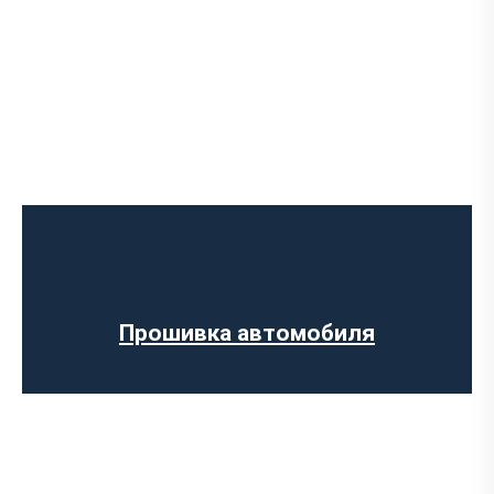
Программное отключение ограничения
скорости
Регенерации сажевого фильтра
Программное отключение вихревых
заслонок
Программное отключение датчика NOX
Прошивка автомобиля
Компьютерная диагностика авто