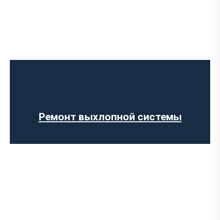
Установка Downpipe
Попкорн тюнинг (отстрелы выхлопа)
Изготовление выхлопных систем на
заказ
Установка прямоточного выхлопа
Установка электронных заслонок
Ремонт выхлопной системы