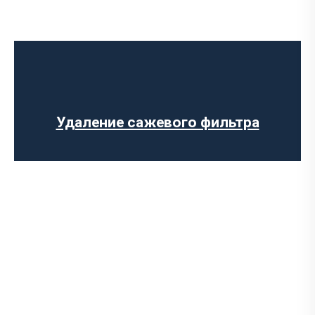
Ремонт выпускного коллектора
Замена выпускного коллектора
Замена лямбда зонда
Замена резонатора
Установка обманки на катализатор
Удаление сажевого фильтра