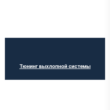
Чип-тюнинг авто
Программирование ЭБУ
Отключение клапана EGR
Отключение AdBlue
Отключение сажевого фильтра
Тюнинг выхлопной системы