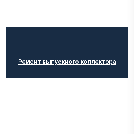
Диагностика выхлопной системы
Установка выхлопной системы
Ремонт глушителя
Установка глушителя
Замена гофры глушителя
Ремонт выпускного коллектора