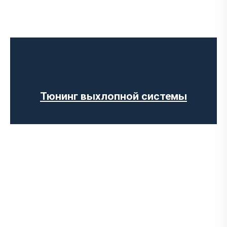
Чип-тюнинг авто
Программирование ЭБУ
Отключение клапана EGR
Отключение AdBlue
Отключение сажевого фильтра
Тюнинг выхлопной системы