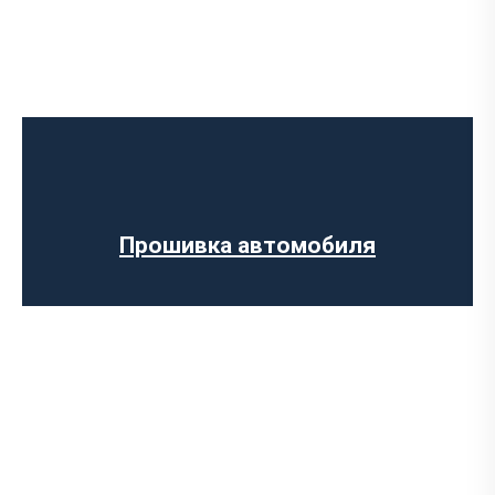
Программное отключение ограничения
скорости
Регенерации сажевого фильтра
Программное отключение вихревых
заслонок
Программное отключение датчика NOX
Прошивка автомобиля
Компьютерная диагностика авто