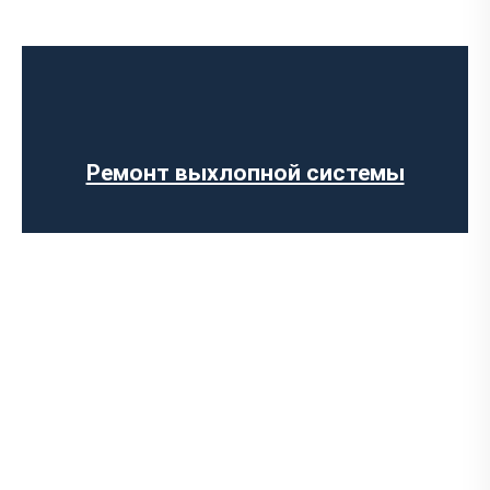
Установка Downpipe
Попкорн тюнинг (отстрелы выхлопа)
Изготовление выхлопных систем на
заказ
Установка прямоточного выхлопа
Установка электронных заслонок
Ремонт выхлопной системы