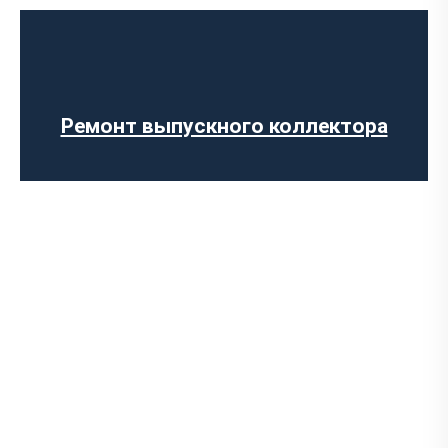
Диагностика выхлопной системы
Установка выхлопной системы
Установка глушителя
Ремонт глушителя
Замена гофры глушителя
Ремонт выпускного коллектора