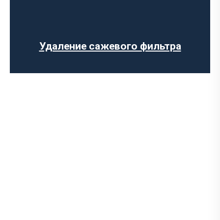
Замена лямбда зонда
Замена резонатора
Установка обманки на катализатор
Удаление сажевого фильтра