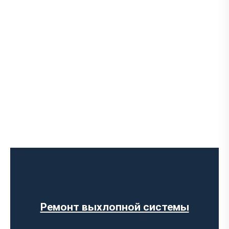
Установка Downpipe
Попкорн тюнинг (отстрелы выхлопа)
Изготовление выхлопных систем на
заказ
Установка прямоточного выхлопа
Установка электронных заслонок
Ремонт выхлопной системы