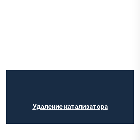
Ремонт выпускного коллектора
Замена выпускного коллектора
Замена лямбда зонда
Прошивка ЕВРО-2
Установка обманки на катализатор
Удаление катализатора