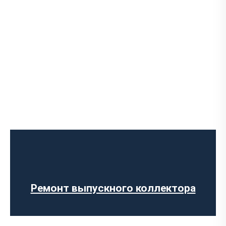
Диагностика выхлопной системы
Установка выхлопной системы
Установка глушителя
Ремонт глушителя
Замена гофры глушителя
Ремонт выпускного коллектора