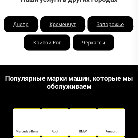
,
,
,
Днепр
Кременчуг
Запорожье
,
Кривой Рог
Черкассы
Популярные марки машин, которые мы
обслуживаем
Mercedes-Benz
Audi
BMW
Renault