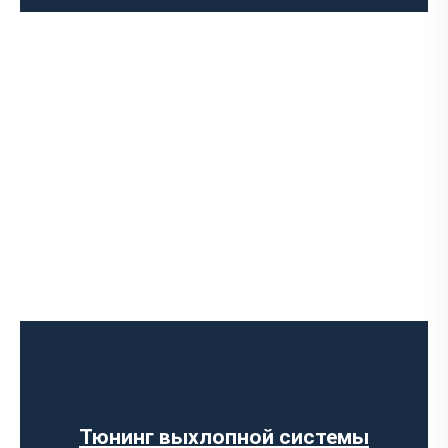
Чип-тюнинг авто
Программирование ЭБУ
Отключение клапана EGR
Отключение AdBlue
Отключение сажевого фильтра
Тюнинг выхлопной системы