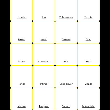
Hyundai
KIA
Volkswagen
Toyota
Lexus
Volvo
Citroen
Opel
Skoda
Chevrolet
Fiat
Ford
Honda
Infiniti
Land Rover
Mazda
Nissan
Peugeot
Subaru
Mitsubishi