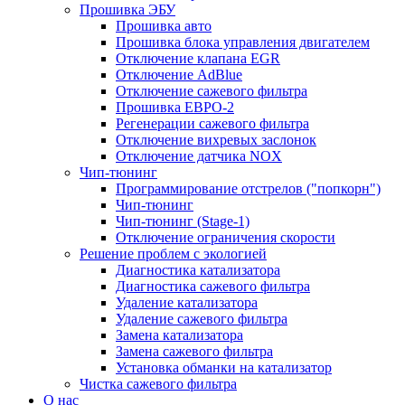
Прошивка ЭБУ
Прошивка авто
Прошивка блока управления двигателем
Отключение клапана EGR
Отключение AdBlue
Отключение сажевого фильтра
Прошивка ЕВРО-2
Регенерации сажевого фильтра
Отключение вихревых заслонок
Отключение датчика NOX
Чип-тюнинг
Программирование отстрелов ("попкорн")
Чип-тюнинг
Чип-тюнинг (Stage-1)
Отключение ограничения скорости
Решение проблем с экологией
Диагностика катализатора
Диагностика сажевого фильтра
Удаление катализатора
Удаление сажевого фильтра
Замена катализатора
Замена сажевого фильтра
Установка обманки на катализатор
Чистка сажевого фильтра
О нас