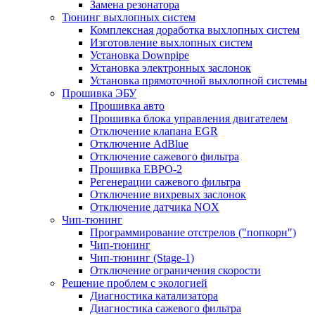
Замена резонатора
Тюнинг выхлопных систем
Комплексная доработка выхлопных систем
Изготовление выхлопных систем
Установка Downpipe
Установка электронных заслонок
Установка прямоточной выхлопной системы
Прошивка ЭБУ
Прошивка авто
Прошивка блока управления двигателем
Отключение клапана EGR
Отключение AdBlue
Отключение сажевого фильтра
Прошивка ЕВРО-2
Регенерации сажевого фильтра
Отключение вихревых заслонок
Отключение датчика NOX
Чип-тюнинг
Программирование отстрелов ("попкорн")
Чип-тюнинг
Чип-тюнинг (Stage-1)
Отключение ограничения скорости
Решение проблем с экологией
Диагностика катализатора
Диагностика сажевого фильтра