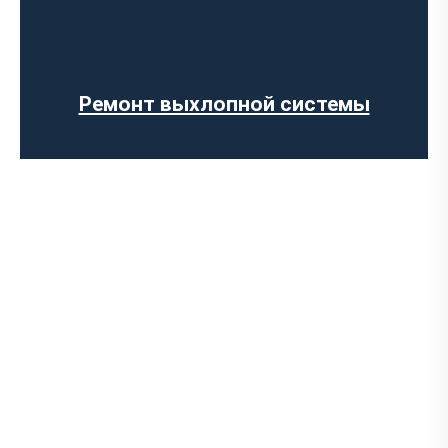
Изготовление выхлопных систем на
заказ
Установка прямоточного выхлопа
Установка электронных заслонок
Ремонт выхлопной системы