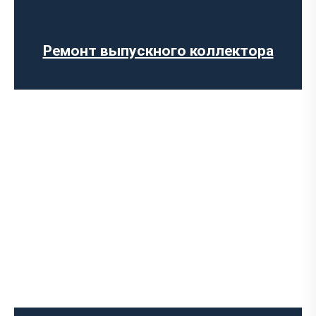
Установка глушителя
Ремонт глушителя
Замена гофры глушителя
Ремонт выпускного коллектора
Установка Downpipe
Попкорн тюнинг (отстрелы выхлопа)