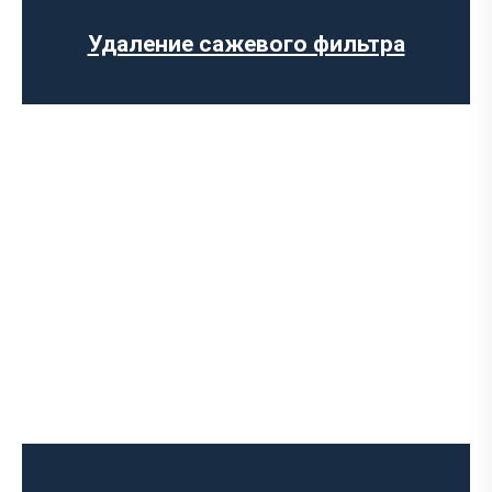
Установка обманки на катализатор
Удаление сажевого фильтра
Диагностика выхлопной системы
Установка выхлопной системы