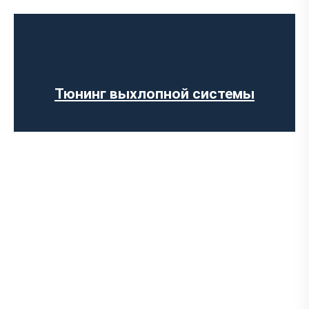
Чип-тюнинг авто
Программирование ЭБУ
Отключение клапана EGR
Отключение AdBlue
Отключение сажевого фильтра
Тюнинг выхлопной системы