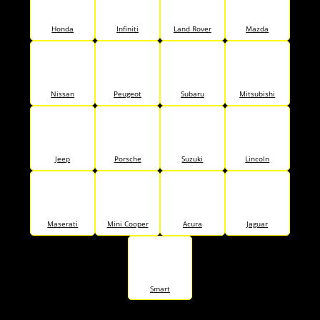
Honda
Infiniti
Land Rover
Mazda
Nissan
Peugeot
Subaru
Mitsubishi
Jeep
Porsche
Suzuki
Lincoln
Maserati
Mini Cooper
Acura
Jaguar
Smart