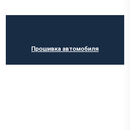
Программное отключение ограничения
скорости
Регенерации сажевого фильтра
Программное отключение вихревых
заслонок
Прошивка ЕВРО-2
Прошивка автомобиля
Компьютерная диагностика авто