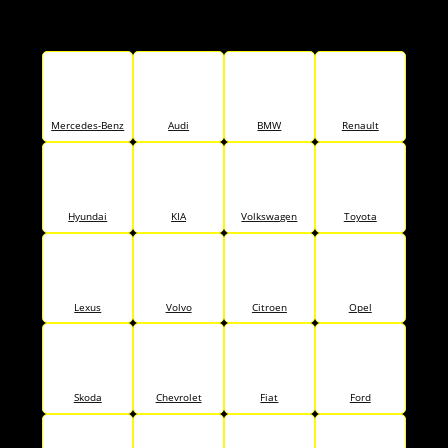
Mercedes-Benz
Audi
BMW
Renault
Hyundai
KIA
Volkswagen
Toyota
Lexus
Volvo
Citroen
Opel
Skoda
Chevrolet
Fiat
Ford