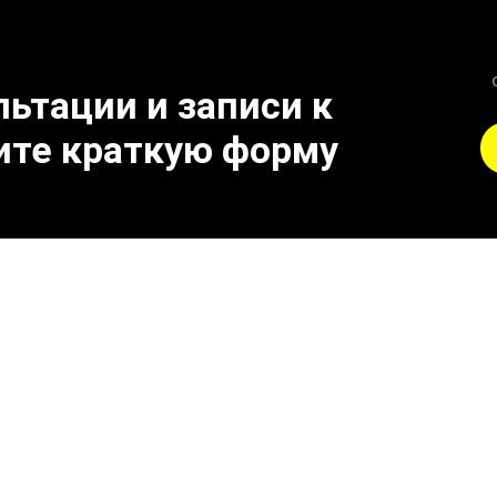
ьтации и записи к
ите краткую форму
и к поломке выхлопной