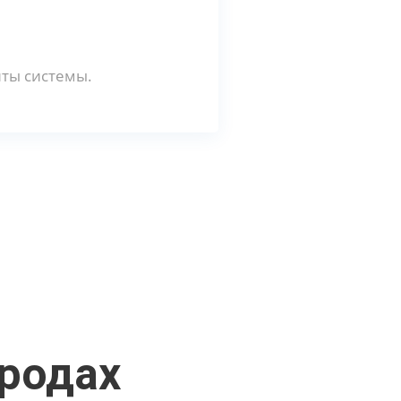
ты системы.
ородах