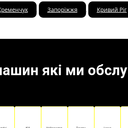
Кременчук
Запоріжжя
Кривий Ріг
,
,
машин які ми обсл
undai
KIA
Volkswagen
Toyota
Lexus