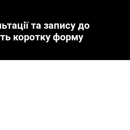
тації та запису до
іть коротку форму
сти до поломки випуск