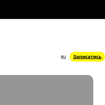
Записатись
RU