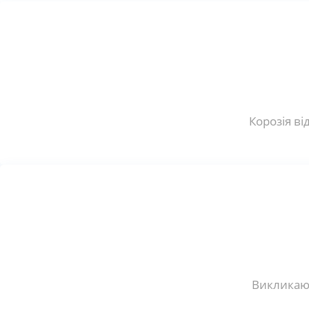
Корозія ві
Викликают