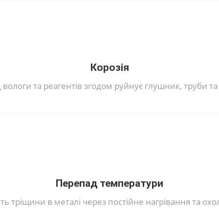
Корозія
д вологи та реагентів згодом руйнує глушник, труби та
Перепад температури
ь тріщини в металі через постійне нагрівання та ох