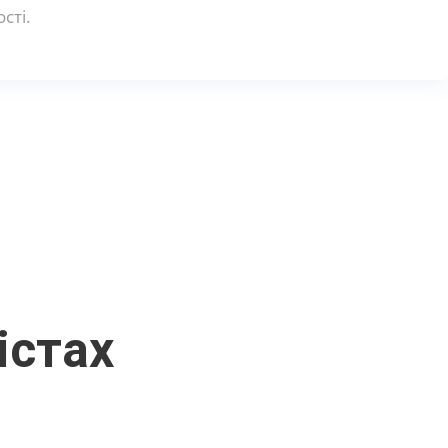
сті.
істах