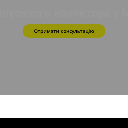
ипускного колектора у 
Отримати консультацію