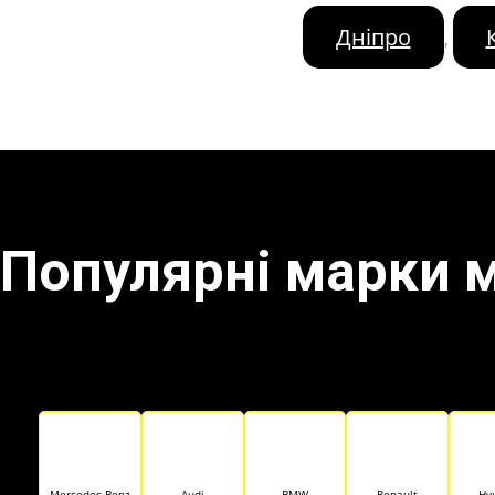
Дніпро
,
Популярні марки 
Mercedes-Benz
Audi
BMW
Renault
Hy