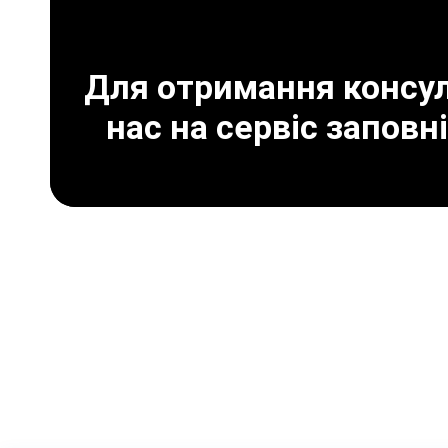
Для отримання консуль
нас на сервіс заповн
Що може призве