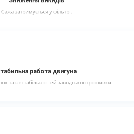
Зниження викидів
Сажа затримується у фільтрі.
табильна работа двигуна
ок та нестабільностей заводської прошивки.