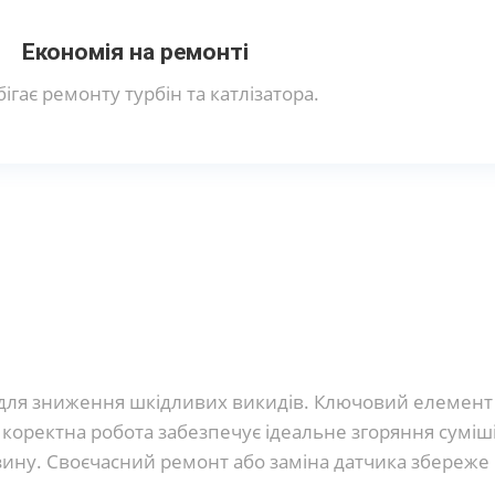
Економія на ремонті
ігає ремонту турбін та катлізатора.
 для зниження шкідливих викидів. Ключовий елемент
оректна робота забезпечує ідеальне згоряння суміші
ензину. Своєчасний ремонт або заміна датчика збереж