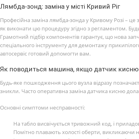
Лямбда-зонд: заміна у місті Кривий Ріг
Професійна заміна лямбда-зонда у Кривому Розі – це 
як виконати цю процедуру згідно з регламентом. Буд
Грамотний підбір компонентів гарантує, що нова зап
спеціального інструменту для демонтажу прикипілого
автосервіс готовий допомогти вам.
Як поводиться машина, якщо датчик кисню
Будь-яке пошкодження цього вузла відразу позначаєт
зникли. Часто оперативна заміна датчика кисню дол
Основні симптоми несправності:
На табло висвічується тривожний код, і приладо
Помітно плавають холості оберти, викликаючи н