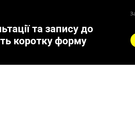
З
тації та запису до
іть коротку форму
 заміни лямбда-зонда