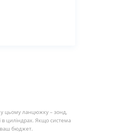
 у цьому ланцюжку – зонд,
 в циліндрах. Якщо система
е ваш бюджет.