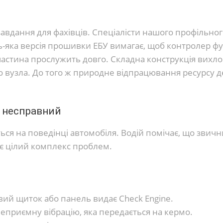
завдання для фахівців. Спеціалісти нашого профільног
ь-яка версія прошивки ЕБУ вимагає, щоб контролер фу
частина прослужить довго. Складна конструкція вихло
 вузла. До того ж природне відпрацювання ресурсу д
 несправний
ься на поведінці автомобіля. Водій помічає, що звич
ає цілий комплекс проблем.
вий щиток або панель видає Check Engine.
еприємну вібрацію, яка передається на кермо.