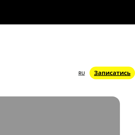
Записатись
RU