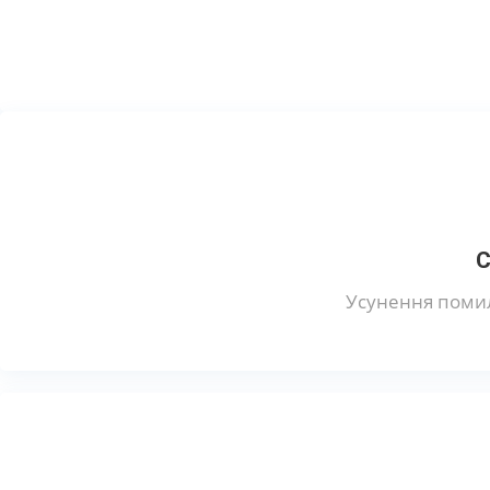
С
Усунення помил