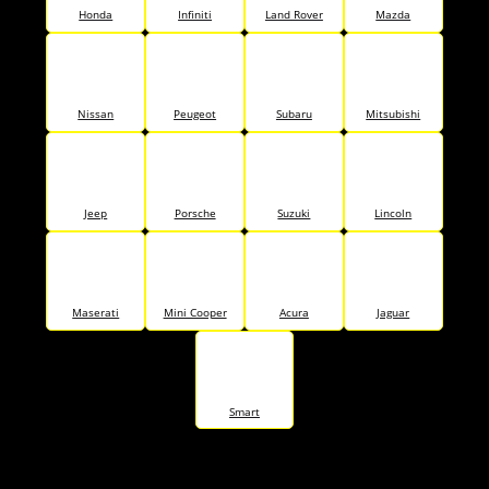
Honda
Infiniti
Land Rover
Mazda
Nissan
Peugeot
Subaru
Mitsubishi
Jeep
Porsche
Suzuki
Lincoln
Maserati
Mini Cooper
Acura
Jaguar
Smart