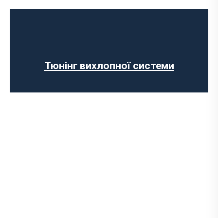
Чип-тюнінг авто
Програмування ЕБУ
Вимкнення клапана EGR
Відключення AdBlue
Вимкнення сажового фільтра
Тюнінг вихлопної системи