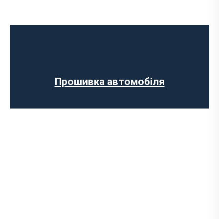
Програмне відключення обмеження
швидкості
Регенерації сажового фільтра
Прошивка ЄВРО-2
Програмне відключення датчика NOX
Комп’ютерна діагностика авто
Прошивка автомобіля