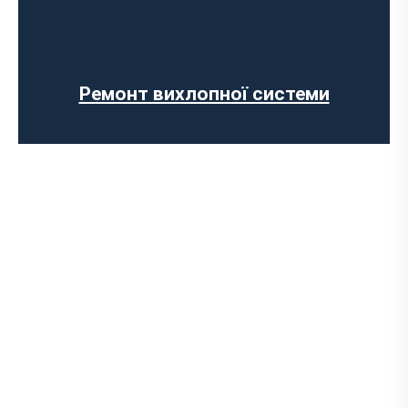
Попкорн тюнінг (відстріли вихлопу)
Установка прямоточного вихлопу
Встановлення електронних заслінок
Встановлення обманки на каталізатор
Ремонт вихлопної системи