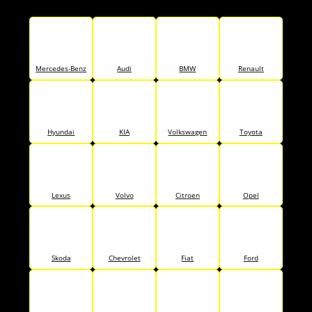
Mercedes-Benz
Audi
BMW
Renault
Hyundai
KIA
Volkswagen
Toyota
Lexus
Volvo
Citroen
Opel
Skoda
Chevrolet
Fiat
Ford