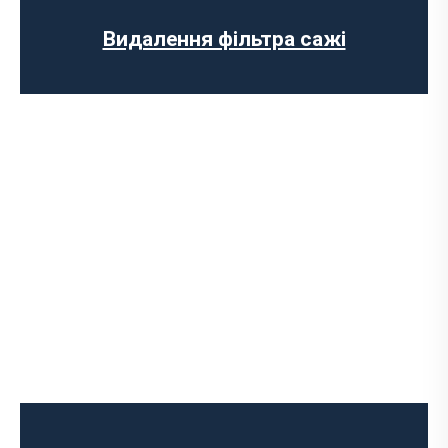
Встановлення обманки на каталізатор
Видалення фільтра сажі
Діагностика вихлопної системи
Встановлення вихлопної системи