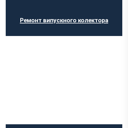
Встановлення глушника
Ремонт глушника
Заміна гофри глушника
Ремонт випускного колектора
Встановлення Downpipe