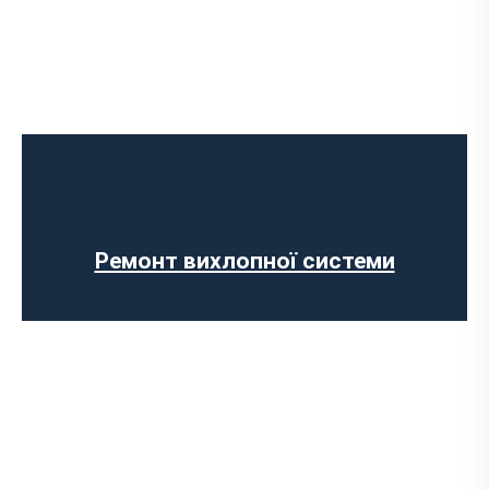
Встановлення Downpipe
Попкорн тюнінг (відстріли вихлопу)
Виготовлення вихлопних систем на
замовлення
Установка прямоточного вихлопу
Встановлення електронних заслінок
Ремонт вихлопної системи