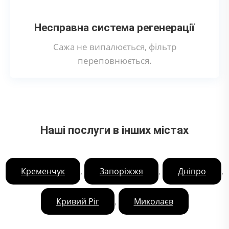
Несправна система регенерації
Сажа не випалюється, фільтр
переповнюється.
Наші послуги в інших містах
,
,
,
Кременчук
Запоріжжя
Дніпро
,
Кривий Ріг
Миколаєв