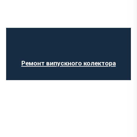
Діагностика вихлопної системи
Встановлення вихлопної системи
Встановлення глушника
Ремонт глушника
Заміна гофри глушника
Ремонт випускного колектора