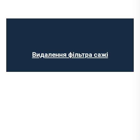
Ремонт випускного колектора
Заміна випускного колектора
Заміна лямбда зонда
Заміна резонатора
Встановлення обманки на каталізатор
Видалення фільтра сажі