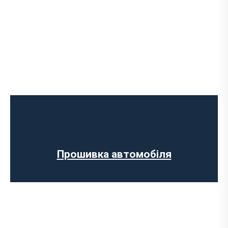
Програмне відключення обмеження
швидкості
Регенерації сажового фільтра
Програмне відключення вихрових
заслінок
Програмне відключення датчика NOX
Прошивка автомобіля
Комп’ютерна діагностика авто