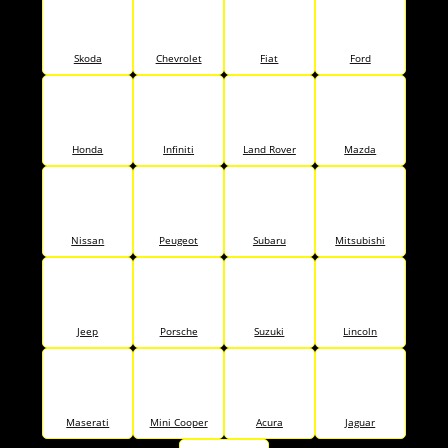
Skoda
Chevrolet
Fiat
Ford
Honda
Infiniti
Land Rover
Mazda
Nissan
Peugeot
Subaru
Mitsubishi
Jeep
Porsche
Suzuki
Lincoln
Maserati
Mini Cooper
Acura
Jaguar