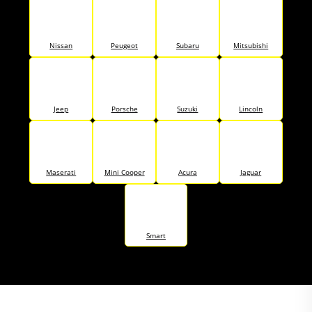
Nissan
Peugeot
Subaru
Mitsubishi
Jeep
Porsche
Suzuki
Lincoln
Maserati
Mini Cooper
Acura
Jaguar
Smart