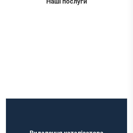
Наші послуги
Ремонт випускного колектора
Заміна випускного колектора
Заміна лямбда зонда
Заміна резонатора
Встановлення обманки на каталізатор