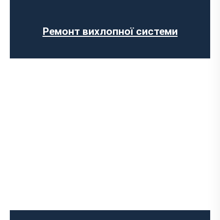
замовлення
Установка прямоточного вихлопу
Встановлення електронних заслінок
Ремонт вихлопної системи
Прошивка ЄВРО-2