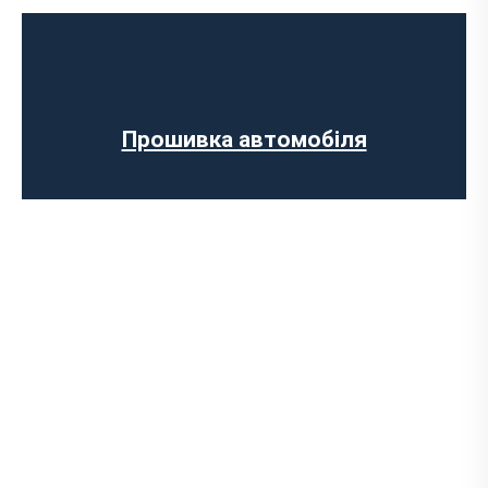
швидкості
Регенерації сажового фільтра
Програмне відключення вихрових
заслінок
Програмне відключення датчика NOX
Прошивка автомобіля
Комп’ютерна діагностика авто