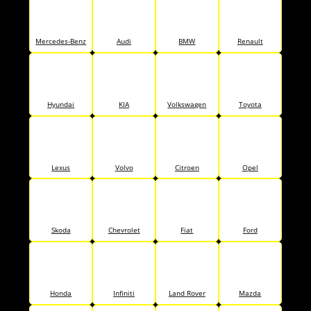
Mercedes-Benz
Audi
BMW
Renault
Hyundai
KIA
Volkswagen
Toyota
Lexus
Volvo
Citroen
Opel
Skoda
Chevrolet
Fiat
Ford
Honda
Infiniti
Land Rover
Mazda