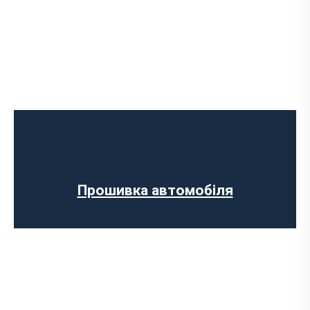
Програмне відключення обмеження
швидкості
Регенерації сажового фільтра
Програмне відключення вихрових
заслінок
Програмне відключення датчика NOX
Прошивка автомобіля
Прошивка ЄВРО-2