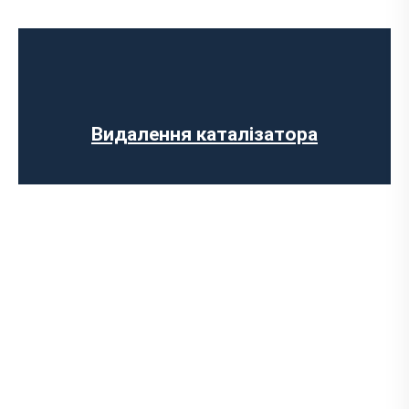
Ремонт випускного колектора
Заміна випускного колектора
Заміна лямбда зонда
Заміна резонатора
Встановлення обманки на каталізатор
Видалення каталізатора