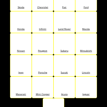
Skoda
Chevrolet
Fiat
Ford
Honda
Infiniti
Land Rover
Mazda
Nissan
Peugeot
Subaru
Mitsubishi
Jeep
Porsche
Suzuki
Lincoln
Maserati
Mini Cooper
Acura
Jaguar