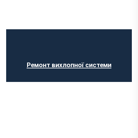
Встановлення Downpipe
Попкорн тюнінг (відстріли вихлопу)
Виготовлення вихлопних систем на
замовлення
Установка прямоточного вихлопу
Встановлення електронних заслінок
Ремонт вихлопної системи