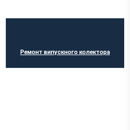
Діагностика вихлопної системи
Встановлення вихлопної системи
Ремонт глушника
Заміна гофри глушника
Встановлення глушника
Ремонт випускного колектора