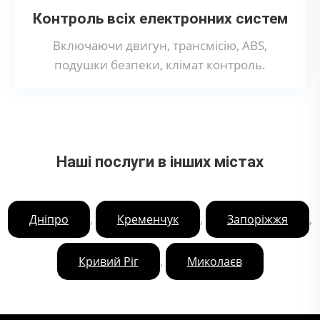
Контроль всіх електронних систем
Включаючи двигун, трансмісію, ABS,
подушки безпеки, клімат контроль.
Наші послуги в інших містах
,
,
,
Дніпро
Кременчук
Запоріжжя
,
Кривий Ріг
Миколаєв