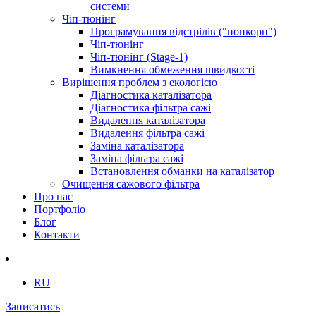
системи
Чіп-тюнінг
Програмування відстрілів ("попкорн")
Чіп-тюнінг
Чіп-тюнінг (Stage-1)
Вимкнення обмеження швидкості
Вирішення проблем з екологією
Діагностика каталізатора
Діагностика фільтра сажі
Видалення каталізатора
Видалення фільтра сажі
Заміна каталізатора
Заміна фільтра сажі
Встановлення обманки на каталізатор
Очищення сажового фільтра
Про нас
Портфоліо
Блог
Контакти
RU
Записатись