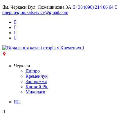
м. Черкаси Вул. Ложешнікова 3А
+38 (096) 214 06 64
dnepr.region.katservice@gmail.com
Черкаси
Дніпро
Кременчук
Запоріжжя
Кривий Ріг
Миколаєв
RU