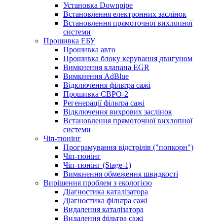
Установка Downpipe
Встановлення електронних заслінок
Встановлення прямоточної вихлопної
системи
Прошивка ЕБУ
Прошивка авто
Прошивка блоку керування двигуном
Вимкнення клапана EGR
Вимкнення AdBlue
Відключення фільтра сажі
Прошивка ЄВРО-2
Регенерації фільтра сажі
Відключення вихрових заслінок
Встановлення прямоточної вихлопної
системи
Чіп-тюнінг
Програмування відстрілів ("попкорн")
Чіп-тюнінг
Чіп-тюнінг (Stage-1)
Вимкнення обмеження швидкості
Вирішення проблем з екологією
Діагностика каталізатора
Діагностика фільтра сажі
Видалення каталізатора
Видалення фільтра сажі