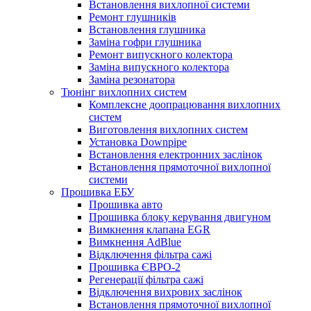
Встановлення вихлопної системи
Ремонт глушників
Встановлення глушника
Заміна гофри глушника
Ремонт випускного колектора
Заміна випускного колектора
Заміна резонатора
Тюнінг вихлопних систем
Комплексне доопрацювання вихлопних
систем
Виготовлення вихлопних систем
Установка Downpipe
Встановлення електронних заслінок
Встановлення прямоточної вихлопної
системи
Прошивка ЕБУ
Прошивка авто
Прошивка блоку керування двигуном
Вимкнення клапана EGR
Вимкнення AdBlue
Відключення фільтра сажі
Прошивка ЄВРО-2
Регенерації фільтра сажі
Відключення вихрових заслінок
Встановлення прямоточної вихлопної