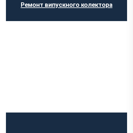
Встановлення глушника
Ремонт випускного колектора
Встановлення Downpipe
Попкорн тюнінг (відстріли вихлопу)
Виготовлення вихлопних систем на
замовлення