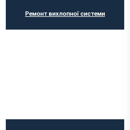
Установка прямоточного вихлопу
Встановлення електронних заслінок
Ремонт вихлопної системи
Чип-тюнінг авто
Програмування ЕБУ