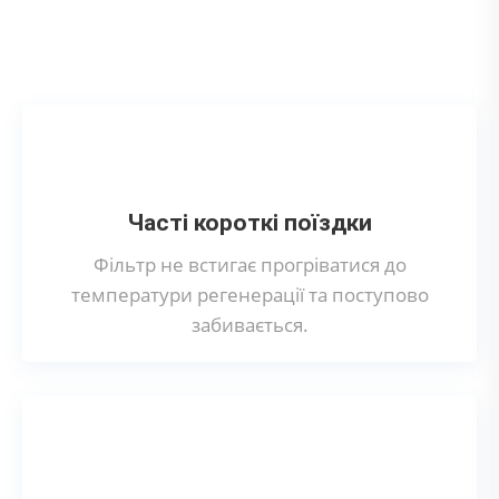
Що може призвести до поломки
сажового фільтра?
Часті короткі поїздки
Фільтр не встигає прогріватися до
температури регенерації та поступово
забивається.