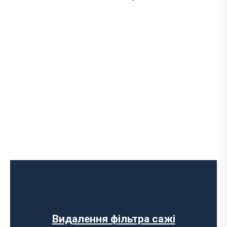
Ремонт випускного колектора
Заміна випускного колектора
Заміна лямбда зонда
Заміна резонатора
Встановлення обманки на каталізатор
Видалення фільтра сажі