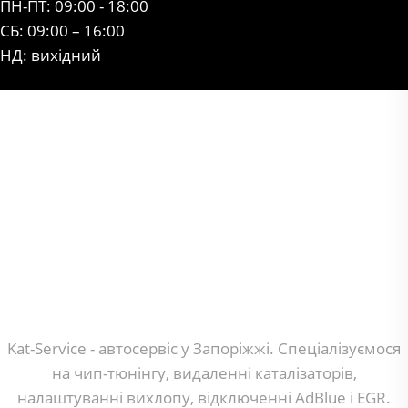
ПН-ПТ: 09:00 - 18:00
СБ: 09:00 – 16:00
НД: вихідний
Kat-Service - автосервіс у Запоріжжі. Спеціалізуємося
на чип-тюнінгу, видаленні каталізаторів,
налаштуванні вихлопу, відключенні AdBlue і EGR.