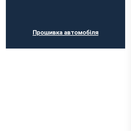
Регенерації сажового фільтра
Програмне відключення вихрових
заслінок
Програмне відключення датчика NOX
Прошивка автомобіля
Комп’ютерна діагностика авто