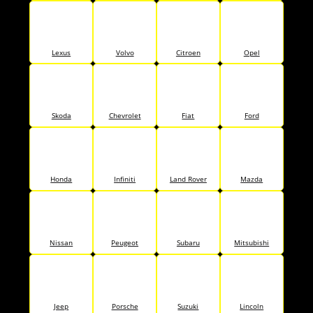
Lexus
Volvo
Citroen
Opel
Skoda
Chevrolet
Fiat
Ford
Honda
Infiniti
Land Rover
Mazda
Nissan
Peugeot
Subaru
Mitsubishi
Jeep
Porsche
Suzuki
Lincoln