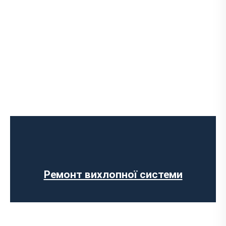
Встановлення Downpipe
Попкорн тюнінг (відстріли вихлопу)
Виготовлення вихлопних систем на
замовлення
Установка прямоточного вихлопу
Встановлення електронних заслінок
Ремонт вихлопної системи