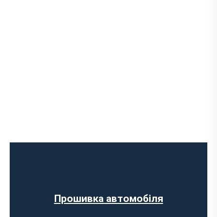
Програмне відключення обмеження
швидкості
Регенерації сажового фільтра
Програмне відключення вихрових
заслінок
Програмне відключення датчика NOX
Прошивка автомобіля
Комп’ютерна діагностика авто