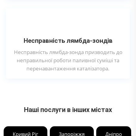
Несправність лямбда-зондів
Несправність лямбда-зонда призводить до
неправильної роботи паливної суміші та
перенавантаження каталізатора.
Наші послуги в інших містах
,
,
,
Кривий Ріг
Запоріжжя
Дніпро