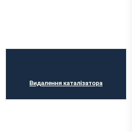
Ремонт випускного колектора
Заміна випускного колектора
Заміна лямбда зонда
Заміна резонатора
Встановлення обманки на каталізатор
Видалення каталізатора