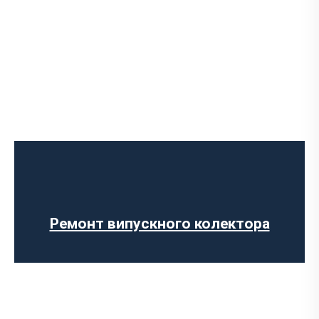
Діагностика вихлопної системи
Встановлення вихлопної системи
Ремонт глушника
Заміна гофри глушника
Встановлення глушника
Ремонт випускного колектора